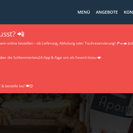
MENÜ
ANGEBOTE
KON
sst? 📲
em online bestellen – ob Lieferung, Abholung oder Tischreservierung! 🍕🥗🍣 Jede
 über die Schlemmerbox24-App & füge uns als Favorit hinzu ❤️:
 & bestelle los! 🍽️😊