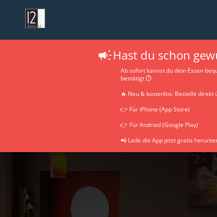
Hast du schon gewu
Ab sofort kannst du dein Essen bequ
bestätigt ⏱️.
🔥 Neu & kostenlos: Bestelle direkt
👉 Für iPhone (App Store)
👉 Für Android (Google Play)
📲 Lade die App jetzt gratis herunter